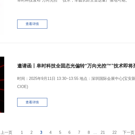
阜时科技发布“万向光控™️”技术，车载长距主雷达量产落地可期。
查看详情
邀请函丨阜时科技全固态光偏转“万向光控™”技术即将
时间：2025年9月11日 13:30~13:55 地点：深圳国际会展中心(
CIOE)
查看详情
上一页
1
2
3
4
5
6
7
8
...
21
22
下一页