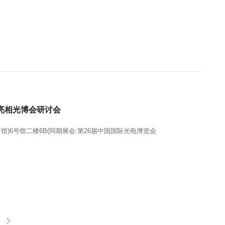
亮相光博会研讨会
宝安新馆)6号馆二楼6B(同期展会:第26届中国国际光电博览会
