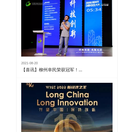
2021-08-20
【喜讯】柳州阜民荣获冠军！...