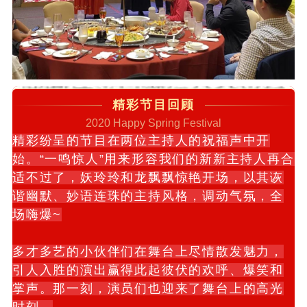
精彩节目回顾
2020 Happy Spring Festival
精彩纷呈的节目在两位主持人的祝福声中开
始。“
一鸣惊人”用来形容我们的新新主持人再合
适不过了
，妖
玲玲和龙飘飘惊艳开场，以其诙
谐幽默、妙语连珠的主持风格，调动
气氛，
全
场
嗨爆~
多才多艺的小伙伴们在舞台上尽情散发魅力，
引人入胜的演出赢得此起彼伏的欢呼、爆笑和
掌声。那一刻，演员们也迎来了舞台上的高光
时刻。